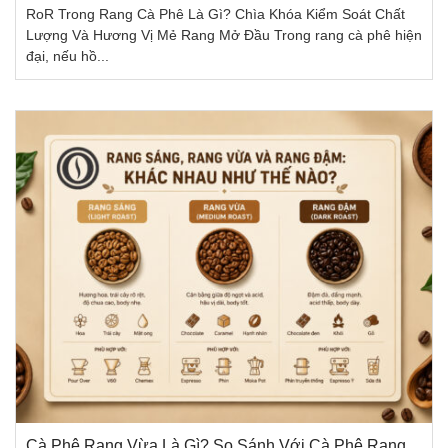
RoR Trong Rang Cà Phê Là Gì? Chìa Khóa Kiểm Soát Chất
Lượng Và Hương Vị Mẻ Rang Mở Đầu Trong rang cà phê hiện
đại, nếu hồ...
Cà Phê Rang Vừa Là Gì? So Sánh Với Cà Phê Rang