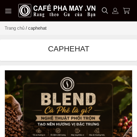
Chuyển
đến
nội
dung
Trang chủ
/
caphehat
CAPHEHAT