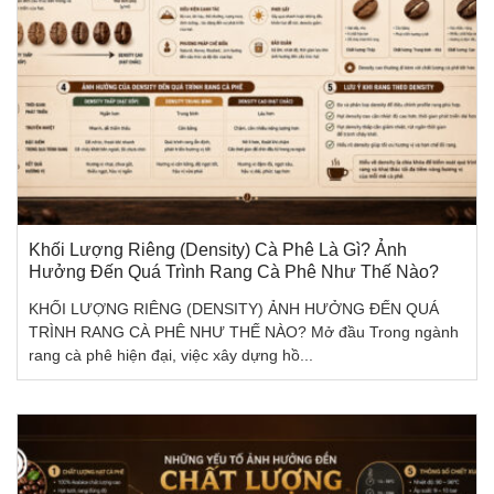
Khối Lượng Riêng (Density) Cà Phê Là Gì? Ảnh
Hưởng Đến Quá Trình Rang Cà Phê Như Thế Nào?
KHỐI LƯỢNG RIÊNG (DENSITY) ẢNH HƯỞNG ĐẾN QUÁ
TRÌNH RANG CÀ PHÊ NHƯ THẾ NÀO? Mở đầu Trong ngành
rang cà phê hiện đại, việc xây dựng hồ...