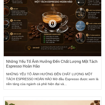
Những Yếu Tố Ảnh Hưởng Đến Chất Lượng Một Tách
Espresso Hoàn Hảo
NHỮNG YẾU TỐ ẢNH HƯỞNG ĐẾN CHẤT LƯỢNG MỘT
TÁCH ESPRESSO HOÀN HẢO Mở đầu Espresso được xem là
nền tảng của ngành cà phê hiện đại và...