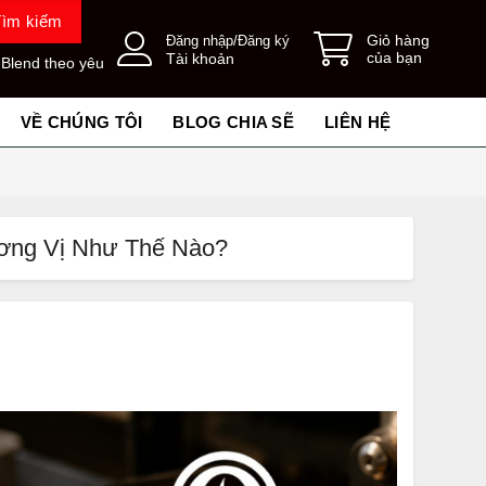
Tìm kiếm
Giỏ hàng
Đăng nhập/Đăng ký
của bạn
Tài khoản
 Blend theo yêu
VỀ CHÚNG TÔI
BLOG CHIA SẼ
LIÊN HỆ
ơng Vị Như Thế Nào?