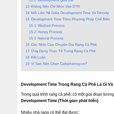
12.2
Development Quá Dài
13
Không Nên Chỉ Nhìn Vào DTR
14
Mối Liên Hệ Giữa Development Time Và Density
15
Development Time Theo Phương Pháp Chế Biến
15.1
Washed Process
15.2
Honey Process
15.3
Natural Process
16
Góc Nhìn Của Chuyên Gia Rang Cà Phê
17
Ứng Dụng Thực Tế Trong Rang Cà Phê
18
Kết Luận
19
Vì Sao Nên Chọn Cafephamay.vn?
Development Time Trong Rang Cà Phê Là Gì Và
Trong quá trình rang cà phê, có một giai đoạn tươn
Development Time (Thời gian phát triển)
.
Nhiều nhà rang có thể đạt được: