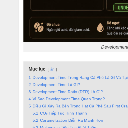
Development
Mục lục
ẩn
1
Development Time Trong Rang Cà Phê Là Gì Và Tạ
2
Development Time Là Gì?
3
Development Time Ratio (DTR) Là Gì?
4
Vì Sao Development Time Quan Trọng?
5
Điều Gì Xảy Ra Bên Trong Hạt Cà Phê Sau First Cr
5.1
CO₂ Tiếp Tục Hình Thành
5.2
Caramelization Diễn Ra Mạnh Hơn
5.3
Melanoidin Tiếp Tục Phát Triển