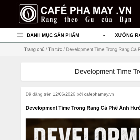
Chuyển
đến
nội
dung
DANH MỤC SẢN PHẨM
XƯỞNG R
Trang chủ
/
Tin tức
/
Development Time Trong Rang Cà 
Development Time T
Đã đăng trên
12/06/2026
bởi
cafephamay.vn
Development Time Trong Rang Cà Phê Ảnh Hư