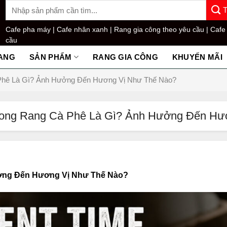
Tìm
kiếm:
Cafe pha máy |
Cafe nhân xanh |
Rang gia công theo yêu cầu |
Cafe
cầu
ANG
SẢN PHẨM
RANG GIA CÔNG
KHUYẾN MÃI
Phê Là Gì? Ảnh Hưởng Đến Hương Vị Như Thế Nào?
rong Rang Cà Phê Là Gì? Ảnh Hưởng Đến Hư
ởng Đến Hương Vị Như Thế Nào?