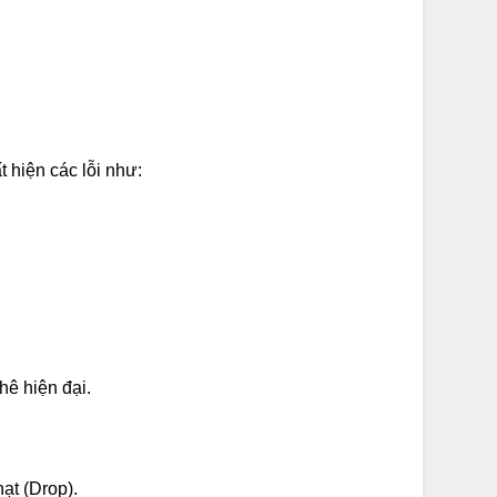
 hiện các lỗi như:
hê hiện đại.
ạt (Drop).