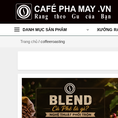
Chuyển
đến
nội
dung
DANH MỤC SẢN PHẨM
XƯỞNG R
Trang chủ
/
coffeeroasting