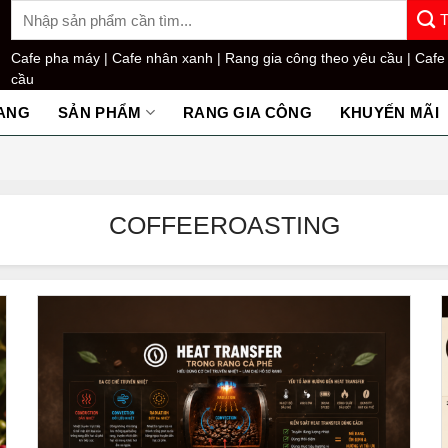
Tìm
kiếm:
Cafe pha máy |
Cafe nhân xanh |
Rang gia công theo yêu cầu |
Cafe
cầu
ANG
SẢN PHẨM
RANG GIA CÔNG
KHUYẾN MÃI
COFFEEROASTING