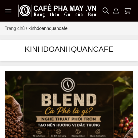
Chuyển
đến
nội
dung
Trang chủ
/
kinhdoanhquancafe
KINHDOANHQUANCAFE