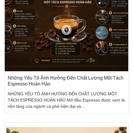
Những Yếu Tố Ảnh Hưởng Đến Chất Lượng Một Tách
Espresso Hoàn Hảo
NHỮNG YẾU TỐ ẢNH HƯỞNG ĐẾN CHẤT LƯỢNG MỘT
TÁCH ESPRESSO HOÀN HẢO Mở đầu Espresso được xem là
nền tảng của ngành cà phê hiện đại và...