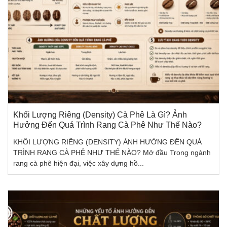
Khối Lượng Riêng (Density) Cà Phê Là Gì? Ảnh
Hưởng Đến Quá Trình Rang Cà Phê Như Thế Nào?
KHỐI LƯỢNG RIÊNG (DENSITY) ẢNH HƯỞNG ĐẾN QUÁ
TRÌNH RANG CÀ PHÊ NHƯ THẾ NÀO? Mở đầu Trong ngành
rang cà phê hiện đại, việc xây dựng hồ...