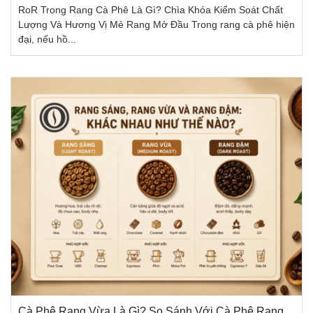
RoR Trong Rang Cà Phê Là Gì? Chìa Khóa Kiểm Soát Chất
Lượng Và Hương Vị Mẻ Rang Mở Đầu Trong rang cà phê hiện
đại, nếu hồ...
Cà Phê Rang Vừa Là Gì? So Sánh Với Cà Phê Rang