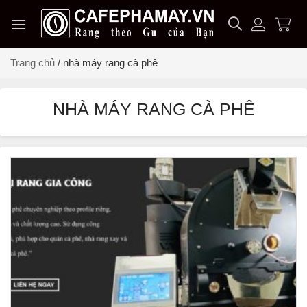
Chuyển
đến
nội
dung
Trang chủ
/
nhà máy rang cà phê
NHÀ MÁY RANG CÀ PHÊ