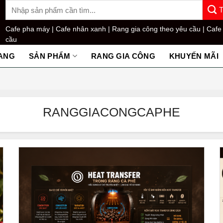
Tìm
kiếm:
Cafe pha máy |
Cafe nhân xanh |
Rang gia công theo yêu cầu |
Cafe
cầu
ANG
SẢN PHẨM
RANG GIA CÔNG
KHUYẾN MÃI
RANGGIACONGCAPHE