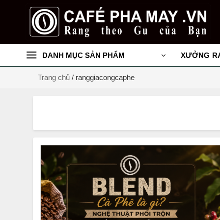
Chuyển
đến
nội
dung
DANH MỤC SẢN PHẨM
XƯỞNG R
Trang chủ
/
ranggiacongcaphe