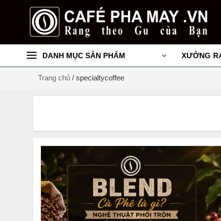
Chuyển
đến
nội
dung
DANH MỤC SẢN PHẨM
XƯỞNG R
Trang chủ
/
specialtycoffee