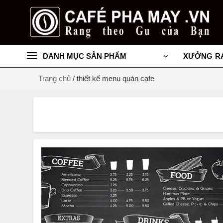
Chuyển
đến
nội
dung
DANH MỤC SẢN PHẨM
XƯỞNG R
Trang chủ
/
thiết kế menu quán cafe