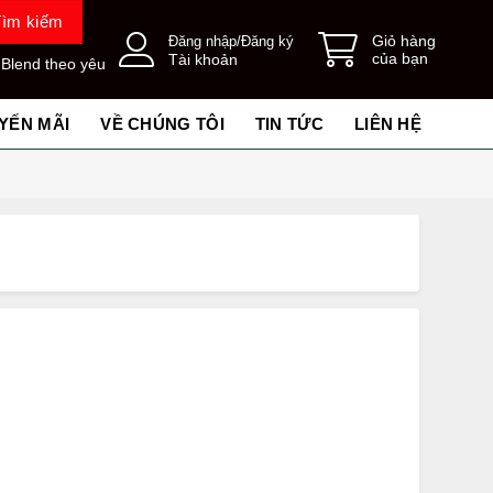
Tìm kiếm
Giỏ hàng
Đăng nhập/Đăng ký
của bạn
Tài khoản
 Blend theo yêu
YẾN MÃI
VỀ CHÚNG TÔI
TIN TỨC
LIÊN HỆ