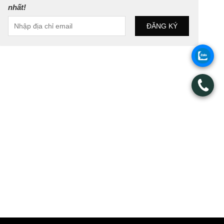
nhất!
.
.