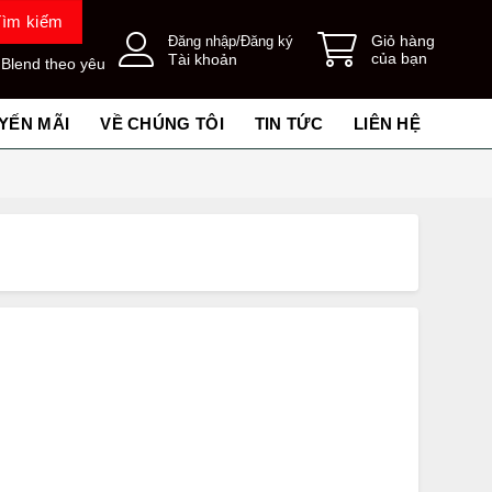
Tìm kiếm
Giỏ hàng
Đăng nhập/Đăng ký
của bạn
Tài khoản
 Blend theo yêu
YẾN MÃI
VỀ CHÚNG TÔI
TIN TỨC
LIÊN HỆ