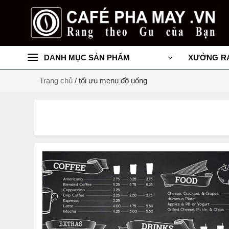
Chuyển
đến
nội
dung
DANH MỤC SẢN PHẨM
XƯỞNG R
Trang chủ
/
tối ưu menu đồ uống