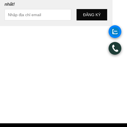
nhất!
.
.