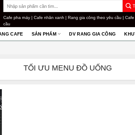
Tìm
kiếm:
Cafe pha máy |
Cafe nhân xanh |
Rang gia công theo yêu cầu |
Cafe
cầu
ANG CAFE
SẢN PHẨM
DV RANG GIA CÔNG
KHU
TỐI ƯU MENU ĐỒ UỐNG