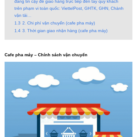
đáng tin cậy để giao hàng trực tiếp đến tay quý khách
trên phạm vi toàn quốc: ViettelPost, GHTK, GHN, Chành
vận tải…
1.3
2. Chi phí vận chuyển (cafe pha máy)
1.4
3. Thời gian giao nhận hàng (cafe pha máy)
Cafe pha máy – Chính sách vận chuyển