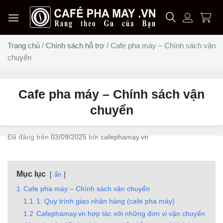
Chuyển
đến
nội
dung
Trang chủ
/
Chính sách hỗ trợ
/
Cafe pha máy – Chính sách vận
chuyển
Cafe pha máy – Chính sách vận
chuyển
Đã đăng trên
03/09/2025
bởi
cafephamay.vn
Mục lục
ẩn
1
Cafe pha máy – Chính sách vận chuyển
1.1
1. Quy trình giao nhận hàng (cafe pha máy)
1.2
Cafephamay.vn hợp tác với những đơn vị vận chuyển