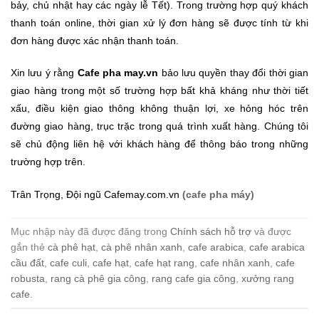
bảy, chủ nhật hay các ngày lễ Tết). Trong trường hợp quý khách
thanh toán online, thời gian xử lý đơn hàng sẽ được tính từ khi
đơn hàng được xác nhận thanh toán.
Xin lưu ý rằng
Cafe pha may.vn
bảo lưu quyền thay đổi thời gian
giao hàng trong một số trường hợp bất khả kháng như thời tiết
xấu, điều kiện giao thông không thuận lợi, xe hỏng hóc trên
đường giao hàng, trục trặc trong quá trình xuất hàng. Chúng tôi
sẽ chủ động liên hệ với khách hàng để thông báo trong những
trường hợp trên.
Trân Trọng, Đội ngũ Cafemay.com.vn
(cafe pha máy)
Mục nhập này đã được đăng trong
Chính sách hỗ trợ
và được
gắn thẻ
cà phê hạt
,
cà phê nhân xanh
,
cafe arabica
,
cafe arabica
cầu đất
,
cafe culi
,
cafe hạt
,
cafe hạt rang
,
cafe nhân xanh
,
cafe
robusta
,
rang cà phê gia công
,
rang cafe gia công
,
xưởng rang
cafe
.