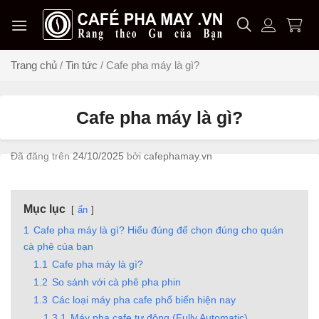
Chuyển
đến
nội
dung
Trang chủ
/
Tin tức
/
Cafe pha máy là gì?
Cafe pha máy là gì?
Đã đăng trên
24/10/2025
bởi
cafephamay.vn
Mục lục
ẩn
1
Cafe pha máy là gì? Hiểu đúng để chọn đúng cho quán
cà phê của bạn
1.1
Cafe pha máy là gì?
1.2
So sánh với cà phê pha phin
1.3
Các loại máy pha cafe phổ biến hiện nay
1.3.1
Máy pha cafe tự động (Fully Automatic)