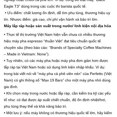
Eagle T3” dùng trong các cuộc thi barista quốc tế.
• Ưu điểm: chất lượng ổn định, dễ tìm phụ tùng, thương hiệu uy
tín. Nhược điểm: giá cao, chi phí vận hành và bảo trì lớn.
Máy lắp ráp hoặc sản xuất trong nước/ linh kiện nội địa hóa
• Thực tế thị trường Việt Nam hiện vẫn chưa có nhiều thương
hiệu máy pha espresso “thuần Việt” đạt tiêu chuẩn quốc tế
chuyên sâu (theo báo cáo: “Brands of Specialty Coffee Machines
– Made in Vietnam: None”).
• Tuy nhiên, có các máy pha hoặc máy pha đơn giản hơn được
lắp ráp tại Việt Nam hoặc sử dụng linh kiện nhập khẩu. Ví dụ:
trong bài viết nói về “máy pha cà phê viên nén” của Perfetto (Việt
Nam) có ghi thông số “Max 19 Bars” cho một máy pha nhỏ dùng
gia đình.
• Khi chọn máy trong nước hoặc lắp ráp, cần kiểm tra kỹ các yếu
tố như: có đạt được áp suất chiết chuẩn, độ ổn định nhiệt/hơi,
phụ tùng thay thế và khả năng bảo trì.
• Một lưu ý: nếu máy không có thương hiệu quốc tế lớn, hãy kiểm