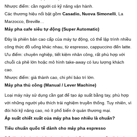
Nhược điểm: cần người có kỹ năng vận hành.
Các thương hiệu nổi bật gồm
Casadio
,
Nuova Simonelli
, La
Marzocco, Breville…
Máy pha cafe siêu tự động (Super Automatic)
Đây là phiên bản cao cấp của máy tự động, có thể lập trình nhiều
công thức đồ uống khác nhau, từ espresso, cappuccino đến latte.
Ưu điểm: chuyên nghiệp, tiết kiệm nhân công, rất phù hợp với
chuỗi cà phê lớn hoặc mô hình take-away có lưu lượng khách
cao.
Nhược điểm: giá thành cao, chi phí bảo trì lớn.
Máy pha thủ công (Manual / Lever Machine)
Loại máy này sử dụng cần gạt để tạo áp suất bằng tay, phù hợp
với những người yêu thích trải nghiệm truyền thống. Tuy nhiên, vì
đòi hỏi kỹ năng cao, nó ít phổ biến ở quán thương mại.
Áp suất chiết xuất của máy pha bao nhiêu là chuẩn?
Tiêu chuẩn quốc tế dành cho máy pha espresso