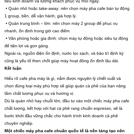
tiêu kinh doanh và lượng khách phục vụ mỗi ngày.
• Quán nhỏ hoặc take-away: nên chọn máy pha cafe bán tự động
1 group, bền, dễ vận hành, giá hợp lý.
• Quán trung bình – lớn: nên chọn máy 2 group để phục vụ
nhanh, ổn định trong giờ cao điểm.
• Văn phòng hoặc gia đình: chọn máy tự động hoặc siêu tự động
để tiện lợi và gọn gàng.
Ngoài ra, nguồn điện ổn định, nước lọc sạch, và bảo trì định kỳ
cũng là yếu tố then chốt giúp máy hoạt động ổn định lâu dài.
Kết luận
Hiểu rõ cafe pha máy là gì, nắm được nguyên lý chiết xuất và
chọn đúng loại máy phù hợp sẽ giúp quán cà phê của bạn nâng
tầm chất lượng phục vụ và hương vị.
Dù là quán nhỏ hay chuỗi lớn, đầu tư vào một chiếc máy pha cafe
chất lượng, kết hợp với hạt cà phê rang chuẩn espresso, sẽ là
bước khởi đầu vững chắc cho hành trình kinh doanh cà phê
chuyên nghiệp.
Một chiếc máy pha cafe chuẩn quốc tế là nền tảng tạo nên