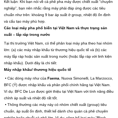
Kết luận: Khi bạn nói về cà phê pha máy được chiết xuất “chuyên
nghiệp”, bạn nên nhắc rằng máy phải đáp ứng được các tiêu
chuẩn như trên: khoảng 9 bar áp suất ở group, nhiệt độ ổn định
và cấu tạo máy phù hợp.
Các loại máy pha phổ biến tại Việt Nam và thực trạng sản
xuất – lắp ráp trong nước
Tại thị trường Việt Nam, có thể phân loại máy pha theo hai nhóm
lớn: (a) các máy nhập khẩu từ thương hiệu quốc tế và (b) các
máy lắp ráp hoặc sản xuất trong nước (hoặc lắp ráp với linh kiện
nhập khẩu). Dưới đây là chi tiết:
Máy nhập khẩu/ thương hiệu quốc tế
• Các dòng máy như của
Faema
, Nuova Simonelli, La Marzocco,
BFC (Ý) được nhập khẩu và phân phối chính hãng tại Việt Nam.
Ví dụ: BFC De Lux được giới thiệu tại Việt Nam với tính năng điều
chỉnh áp suất và nhiệt độ rất tốt.
• Thông thường các máy này có nhóm chiết xuất (group) tiêu
chuẩn, áp suất ổn định, thiết kế dành cho quán cà phê chuyên
nghiệp hoặc chuỗi cà phê lớn. Ví dụ: công bố loại máy “Black