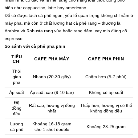
biến như cappuccino, latte hay americano.
Để có được tách cà phê ngon, yếu tố quan trọng không chỉ nằm ở
máy pha, mà còn ở chất lượng hạt cà phê rang – thường là
Arabica và Robusta rang vừa hoặc rang đậm, xay mịn đúng cỡ
espresso.
So sánh với cà phê pha phin
TIÊU
CAFE PHA MÁY
CAFE PHA PHIN
CHÍ
Thời
gian
Nhanh (20-30 giây)
Chậm hơn (5-7 phút)
pha
Áp suất
Áp suất cao (9-10 bar)
Không có áp suất
Độ
Rất cao, hương vị đồng
Thấp hơn, hương vị có thể
đồng
nhất
không đồng đều
đều
Lượng
Khoảng 16-18 gram
Khoảng 23-25 gram
cà phê
cho 1 shot double