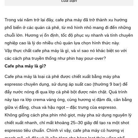
của bạn
Trong vài năm trở lại đây, cafe pha máy đã trở thành xu hướng
phổ biến ở các quán cà phê, từ mô hình nhỏ mang đi đến những
chuỗi lớn. Hương vị ổn định, tốc độ phục vụ nhanh và tính chuyên
nghiệp cao là lý do nhiều chủ quán lựa chọn hình thức này.
Vậy thực chất cafe pha máy là gì, và vì sao nó khác biệt so với
các cách pha truyền thống như phin hay pour-over?
Cafe pha máy là gì?
Cafe pha máy là loại cà phê
được chiết xuất bằng máy pha
espresso chuyên dụng, sử dụng áp suất cao (thường 9 bar) để
đẩy nước nóng đi qua lớp cà phê bột được nén chặt. Quá trình
này tạo ra lớp crema vàng óng, cùng hương vị đậm đà, cân bằng
giữa vị đắng, chua và hậu ngọt – đặc trưng của espresso.
Không giống cách pha phin nhỏ giọt, máy pha sử dụng nguyên lý
chiết xuất nhanh, chỉ mất khoảng 25–30 giây để tạo ra một shot
espresso tiêu chuẩn. Chính vì vậy, cafe pha máy có hương vị
mạnh mẽ, cô đặc và là nền tảng cho hàng loạt thức uống phổ