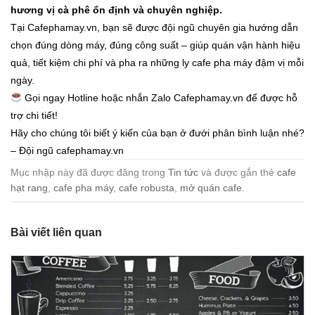
hương vị cà phê ổn định và chuyên nghiệp.
Tại
Cafephamay.vn
, bạn sẽ được đội ngũ chuyên gia hướng dẫn
chọn đúng dòng máy, đúng công suất – giúp quán vận hành hiệu
quả, tiết kiệm chi phí và pha ra những ly cafe pha máy đậm vị mỗi
ngày.
Gọi ngay Hotline hoặc nhắn Zalo
Cafephamay.vn
để được hỗ
trợ chi tiết!
Hãy cho chúng tôi biết ý kiến của bạn ở đưới phân bình luận nhé?
– Đội ngũ cafephamay.vn
Mục nhập này đã được đăng trong
Tin tức
và được gắn thẻ
cafe
hạt rang
,
cafe pha máy
,
cafe robusta
,
mở quán cafe
.
Bài viết liên quan