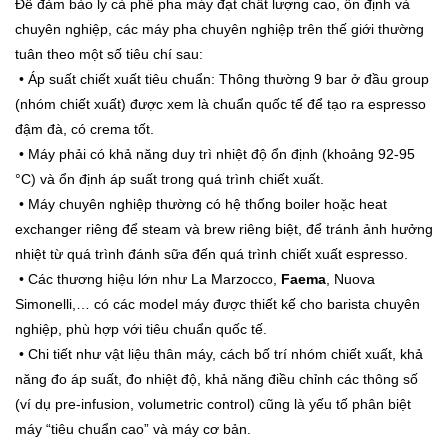
Để đảm bảo ly cà phê pha máy đạt chất lượng cao, ổn định và
chuyên nghiệp, các máy pha chuyên nghiệp trên thế giới thường
tuân theo một số tiêu chí sau:
• Áp suất chiết xuất tiêu chuẩn: Thông thường 9 bar ở đầu group
(nhóm chiết xuất) được xem là chuẩn quốc tế để tạo ra espresso
đậm đà, có crema tốt.
• Máy phải có khả năng duy trì nhiệt độ ổn định (khoảng 92-95
°C) và ổn định áp suất trong quá trình chiết xuất.
• Máy chuyên nghiệp thường có hệ thống boiler hoặc heat
exchanger riêng để steam và brew riêng biệt, để tránh ảnh hưởng
nhiệt từ quá trình đánh sữa đến quá trình chiết xuất espresso.
• Các thương hiệu lớn như La Marzocco,
Faema
, Nuova
Simonelli,… có các model máy được thiết kế cho barista chuyên
nghiệp, phù hợp với tiêu chuẩn quốc tế.
• Chi tiết như vật liệu thân máy, cách bố trí nhóm chiết xuất, khả
năng đo áp suất, đo nhiệt độ, khả năng điều chỉnh các thông số
(ví dụ pre-infusion, volumetric control) cũng là yếu tố phân biệt
máy “tiêu chuẩn cao” và máy cơ bản.