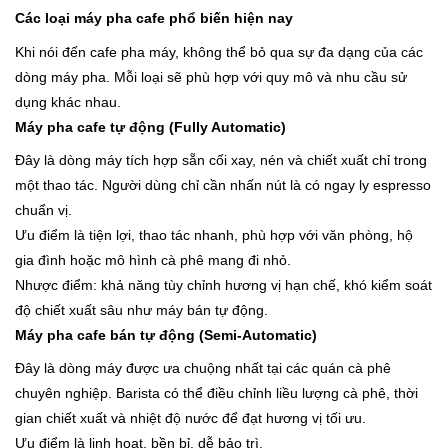
Các loại
máy pha cafe
phổ biến hiện nay
Khi nói đến cafe pha máy, không thể bỏ qua sự đa dạng của các
dòng máy pha. Mỗi loại sẽ phù hợp với quy mô và nhu cầu sử
dụng khác nhau.
Máy pha cafe
tự động (Fully Automatic)
Đây là dòng máy tích hợp sẵn cối xay, nén và chiết xuất chỉ trong
một thao tác. Người dùng chỉ cần nhấn nút là có ngay ly espresso
chuẩn vị.
Ưu điểm là tiện lợi, thao tác nhanh, phù hợp với văn phòng, hộ
gia đình hoặc mô hình cà phê mang đi nhỏ.
Nhược điểm: khả năng tùy chỉnh hương vị hạn chế, khó kiểm soát
độ chiết xuất sâu như máy bán tự động.
Máy pha cafe
bán tự động (Semi-Automatic)
Đây là dòng máy được ưa chuộng nhất tại các quán cà phê
chuyên nghiệp. Barista có thể điều chỉnh liều lượng cà phê, thời
gian chiết xuất và nhiệt độ nước để đạt hương vị tối ưu.
Ưu điểm là linh hoạt, bền bỉ, dễ bảo trì.