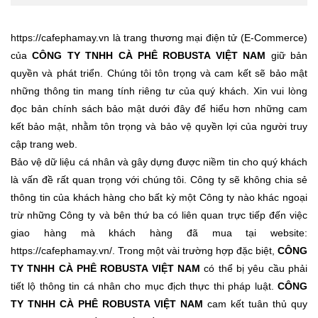
https://cafephamay.vn
là trang thương mại điện tử (E-Commerce)
của
CÔNG TY TNHH CÀ PHÊ ROBUSTA VIỆT NAM
giữ bản
quyền và phát triển. Chúng tôi tôn trọng và cam kết sẽ bảo mật
những thông tin mang tính riêng tư của quý khách. Xin vui lòng
đọc bản chính sách bảo mật dưới đây để hiểu hơn những cam
kết bảo mật, nhằm tôn trọng và bảo vệ quyền lợi của người truy
cập trang web.
Bảo vệ dữ liệu cá nhân và gây dựng được niềm tin cho quý khách
là vấn đề rất quan trọng với chúng tôi. Công ty sẽ không chia sẻ
thông tin của khách hàng cho bất kỳ một Công ty nào khác ngoại
trừ những Công ty và bên thứ ba có liên quan trực tiếp đến việc
giao hàng mà khách hàng đã mua tại website:
https://cafephamay.vn/
. Trong một vài trường hợp đặc biệt,
CÔNG
TY TNHH CÀ PHÊ ROBUSTA VIỆT NAM
có thể bị yêu cầu phải
tiết lộ thông tin cá nhân cho mục địch thực thi pháp luật.
CÔNG
TY TNHH CÀ PHÊ ROBUSTA VIỆT NAM
cam kết tuân thủ quy