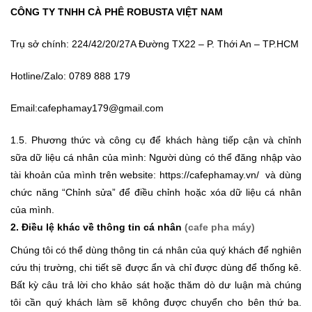
CÔNG TY TNHH CÀ PHÊ ROBUSTA VIỆT NAM
Trụ sở chính: 224/42/20/27A Đường TX22 – P. Thới An – TP.HCM
Hotline/Zalo: 0789 888 179
Email:cafephamay179@gmail.com
1.5. Phương thức và công cụ để khách hàng tiếp cận và chỉnh
sữa dữ liệu cá nhân của mình: Người dùng có thể đăng nhập vào
tài khoản của mình trên website: https://cafephamay.vn/ và dùng
chức năng “Chỉnh sửa” để điều chỉnh hoặc xóa dữ liệu cá nhân
của mình.
2. Điều lệ khác về thông tin cá nhân
(cafe pha máy)
Chúng tôi có thể dùng thông tin cá nhân của quý khách để nghiên
cứu thị trường, chi tiết sẽ được ẩn và chỉ được dùng để thống kê.
Bất kỳ câu trả lời cho khảo sát hoặc thăm dò dư luận mà chúng
tôi cần quý khách làm sẽ không được chuyển cho bên thứ ba.