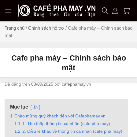
Chuyển
đến
nội
dung
Trang chủ
/
Chính sách hỗ trợ
/
Cafe pha máy – Chính sách bảo
mật
Cafe pha máy – Chính sách bảo
mật
Đã đăng trên
03/09/2025
bởi
cafephamay.vn
Mục lục
ẩn
1
Chào mừng quý khách đến với Cafephamay.vn
1.1
1. Thu thập thông tin cá nhân (cafe pha máy)
1.2
2. Điều lệ khác về thông tin cá nhân (cafe pha máy)