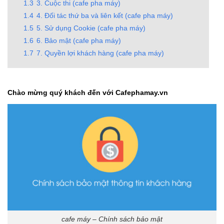
1.3
3. Cuộc thi (cafe pha máy)
1.4
4. Đối tác thứ ba và liên kết (cafe pha máy)
1.5
5. Sử dụng Cookie (cafe pha máy)
1.6
6. Bảo mật (cafe pha máy)
1.7
7. Quyền lợi khách hàng (cafe pha máy)
Chào mừng quý khách đến với Cafephamay.vn
cafe máy – Chính sách bảo mật