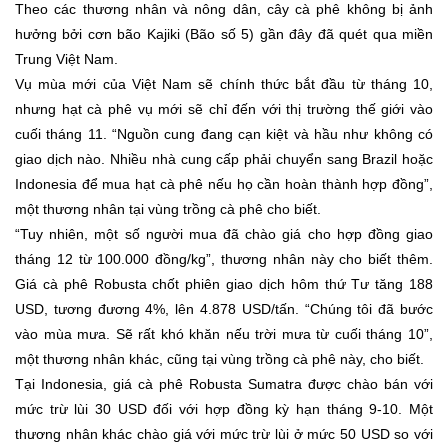
Theo các thương nhân và nông dân, cây cà phê không bị ảnh
hưởng bởi cơn bão Kajiki (Bão số 5) gần đây đã quét qua miền
Trung Việt Nam.
Vụ mùa mới của Việt Nam sẽ chính thức bắt đầu từ tháng 10,
nhưng hạt cà phê vụ mới sẽ chỉ đến với thị trường thế giới vào
cuối tháng 11. “Nguồn cung đang cạn kiệt và hầu như không có
giao dịch nào. Nhiều nhà cung cấp phải chuyển sang Brazil hoặc
Indonesia để mua hạt cà phê nếu họ cần hoàn thành hợp đồng”,
một thương nhân tại vùng trồng cà phê cho biết.
“Tuy nhiên, một số người mua đã chào giá cho hợp đồng giao
tháng 12 từ 100.000 đồng/kg”, thương nhân này cho biết thêm.
Giá cà phê Robusta chốt phiên giao dịch hôm thứ Tư tăng 188
USD, tương đương 4%, lên 4.878 USD/tấn. “Chúng tôi đã bước
vào mùa mưa. Sẽ rất khó khăn nếu trời mưa từ cuối tháng 10”,
một thương nhân khác, cũng tại vùng trồng cà phê này, cho biết.
Tại Indonesia, giá cà phê Robusta Sumatra được chào bán với
mức trừ lùi 30 USD đối với hợp đồng kỳ hạn tháng 9-10. Một
thương nhân khác chào giá với mức trừ lùi ở mức 50 USD so với