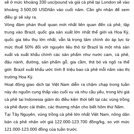
sẽ ở mức khoảng 330 usc/pound và giá cà phê tại London sẽ vào
khoảng 3.500,00 USD/tấn vào cuối năm. Cần ghi nhận để xem
điều gì sẽ xảy ra.
Vòng đàm phán thuế quan mới nhất liên quan đến cà phê, tập
trung vào Brazil, quốc gia sản xuất lớn nhất thế giới và Hoa Kỳ,
quốc gia tiêu thụ lớn nhất, vẫn là trọng tâm chính do áp lực từ
mức thuế 50% đối với nguyên liệu thô từ Brazil là một nhà sản
xuất và xuất khẩu chính các sản phẩm như nước cam, cà phê,
đậu nành, đường, sản phẩm gỗ, gia cầm, thịt bò và ngô ra thế
giới. Brazil xuất khẩu ước tính 8 triệu bao cà phê mỗi năm vào thị
trường Hoa Kỳ.
Hoạt động giao dịch tại Việt Nam diễn ra chậm chạp trong tuần
này do nguồn cung thấp vào cuối vụ và nhu cầu yếu, trong khi giá
cà phê tại Indonesia giảm do điều kiện thời tiết tại các vùng trồng
cà phê được cải thiện, các thương nhân cho biết hôm thứ Năm.
Tại Tây Nguyên, vùng trồng cà phê lớn nhất Việt Nam, nông dân
bán cà phê nhân với giá 122.000-123.700 đồng/kg, so với mức
121.000-123.000 đồng của tuần trước.