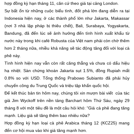
hợp đồng kỳ hạn tháng 11, căn cứ theo giá tại cảng London.
Sự bất ổn từ những cuộc biểu tình, đốt phá lớn đang diễn ra tại
Indonesia hiện nay, ở các thành phố lớn như Jakarta, Makassar
(nơi 3 nhà lập pháp bị thiêu chết), Bali, Surabaya, Yogyakarta,
Bandung, đã đến lúc sẽ ảnh hưởng đến tình hình xuất khẩu từ
nước này trong khi café Robusta của Việt nam phải còn chờ thêm
hơn 2 tháng nữa, nhiều khả năng sẽ tác động tăng đối với loại cà
phê này.
Tình hình hiện nay vẫn còn rất căng thẳng và chưa có dấu hiệu
hạ nhiệt. Sàn chứng khoán Jakarta sụt 1.5%, đồng Rupiah mất
0.8% so với USD. Tổng thống Prabowo Subianto đã phải hủy
chuyến công du Trung Quốc và triệu tập khẩn quốc hội.
Để kết thúc bản tin hôm nay, chúng tôi xin mượn bài viết của tác
giả Jim Wyckoff trên nền tảng Barchart hôm Thứ Sáu, ngày 29
tháng 8 với một tiêu đề là một câu hỏi khó: “Giá cà phê đang tăng
mạnh. Liệu giá sẽ tăng thêm bao nhiêu nữa?
Hợp đồng kỳ hạn loại cà phê Arabica tháng 12 (KCZ25) mang
đến cơ hội mua vào khi giá tăng mạnh hơn.