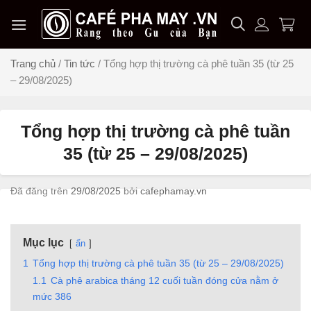
Chuyển
đến
nội
dung
Trang chủ
/
Tin tức
/
Tổng hợp thị trường cà phê tuần 35 (từ 25
– 29/08/2025)
Tổng hợp thị trường cà phê tuần
35 (từ 25 – 29/08/2025)
Đã đăng trên
29/08/2025
bởi
cafephamay.vn
Mục lục
ẩn
1
Tổng hợp thị trường cà phê tuần 35 (từ 25 – 29/08/2025)
1.1
Cà phê arabica tháng 12 cuối tuần đóng cửa nằm ở
mức 386