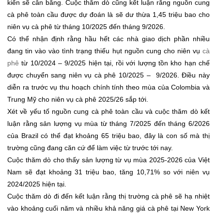
kiến ​​sẽ cân bằng. Cuộc thăm dò cũng kết luận rằng nguồn cung
cà phê toàn cầu được dự đoán là sẽ dư thừa 1,45 triệu bao cho
niên vụ cà phê từ tháng 10/2025 đến tháng 9/2026.
Có thể nhận định rằng hầu hết các nhà giao dịch phần nhiều
đang tin vào vào tình trạng thiếu hụt nguồn cung cho niên vụ
cà
phê
từ 10/2024 – 9/2025 hiện tại, rồi với lượng tồn kho hạn chế
được chuyển sang niên vụ cà phê 10/2025 – 9/2026. Điều này
diễn ra trước vụ thu hoạch chính tính theo mùa của Colombia và
Trung Mỹ cho niên vụ cà phê 2025/26 sắp tới.
Xét về yếu tố nguồn cung cà phê toàn cầu và cuộc thăm dò kết
luận rằng sản lượng vụ mùa từ tháng 7/2025 đến tháng 6/2026
của Brazil có thể đạt khoảng 65 triệu bao, đây là con số mà thị
trường cũng đang căn cứ để làm việc từ trước tới nay.
Cuộc thăm dò cho thấy sản lượng từ vụ mùa 2025-2026 của Việt
Nam sẽ đạt khoảng 31 triệu bao, tăng 10,71% so với niên vụ
2024/2025 hiện tại.
Cuộc thăm dò đi đến kết luận rằng thị trường cà phê sẽ hạ nhiệt
vào khoảng cuối năm và nhiều khả năng giá cà phê tại New York