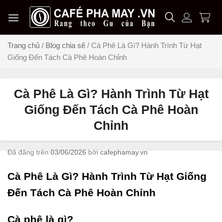
Chuyển
đến
nội
dung
Trang chủ
/
Blog chia sẽ
/
Cà Phê Là Gì? Hành Trình Từ Hạt
Giống Đến Tách Cà Phê Hoàn Chỉnh
Cà Phê Là Gì? Hành Trình Từ Hạt
Giống Đến Tách Cà Phê Hoàn
Chỉnh
Đã đăng trên
03/06/2026
bởi
cafephamay.vn
Cà Phê Là Gì? Hành Trình Từ Hạt Giống
Đến Tách Cà Phê Hoàn Chỉnh
Cà phê là gì?