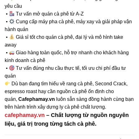
yêu cầu
•
Tư vấn mở quán cà phê từ A-Z
•
Cung cấp máy pha cà phê, máy xay và giải pháp vận
hành quán
•
Giá sỉ tốt cho quán cà phê, đại lý và mô hình take
away
•
Giao hàng toàn quốc, hỗ trợ nhanh cho khách hàng
kinh doanh cà phê
•
Tư vấn đúng nhu cầu thực tế, tối ưu chi phí đầu tư
quán
Dù bạn đang tìm hiểu về rang cà phê, Second Crack,
espresso roast hay cần nguồn cà phê ổn định cho
quán,
Cafephamay.vn
luôn sẵn sàng đồng hành cùng bạn
trên hành trình xây dựng ly cà phê chất lượng.
cafephamay.vn
–
Chất lượng từ nguồn nguyên
liệu, giá trị trong từng tách cà phê.
cà phê là gì