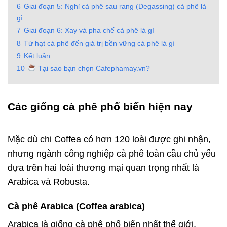
6
Giai đoạn 5: Nghỉ cà phê sau rang (Degassing) cà phê là
gì
7
Giai đoạn 6: Xay và pha chế cà phê là gì
8
Từ hạt cà phê đến giá trị bền vững cà phê là gì
9
Kết luận
10
Tại sao bạn chọn Cafephamay.vn?
Các giống cà phê phổ biến hiện nay
cà
phê là gì
Mặc dù chi Coffea có hơn 120 loài được ghi nhận,
nhưng ngành công nghiệp cà phê toàn cầu chủ yếu
dựa trên hai loài thương mại quan trọng nhất là
Arabica và Robusta.
Cà phê Arabica (Coffea arabica)
Arabica là giống cà phê phổ biến nhất thế giới,