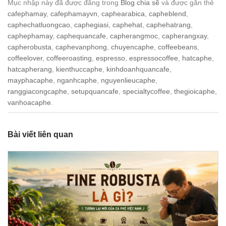
Mục nhập này đã được đăng trong
Blog chia sẽ
và được gắn thẻ
cafephamay
,
cafephamayvn
,
caphearabica
,
capheblend
,
caphechatluongcao
,
caphegiasi
,
caphehat
,
caphehatrang
,
caphephamay
,
caphequancafe
,
capherangmoc
,
capherangxay
,
capherobusta
,
caphevanphong
,
chuyencaphe
,
coffeebeans
,
coffeelover
,
coffeeroasting
,
espresso
,
espressocoffee
,
hatcaphe
,
hatcapherang
,
kienthuccaphe
,
kinhdoanhquancafe
,
mayphacaphe
,
nganhcaphe
,
nguyenlieucaphe
,
ranggiacongcaphe
,
setupquancafe
,
specialtycoffee
,
thegioicaphe
,
vanhoacaphe
.
Bài viết liên quan