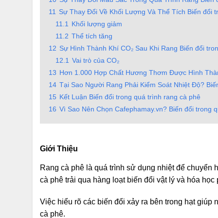
11
Sự Thay Đổi Về Khối Lượng Và Thể Tích Biến đổi tr
11.1
Khối lượng giảm
11.2
Thể tích tăng
12
Sự Hình Thành Khí CO₂ Sau Khi Rang Biến đổi tron
12.1
Vai trò của CO₂
13
Hơn 1.000 Hợp Chất Hương Thơm Được Hình Thành 
14
Tại Sao Người Rang Phải Kiểm Soát Nhiệt Độ? Biến 
15
Kết Luận Biến đổi trong quá trình rang cà phê
16
Vì Sao Nên Chọn Cafephamay.vn? Biến đổi trong qu
Giới Thiệu
Rang cà phê là quá trình sử dụng nhiệt để chuyển 
cà phê trải qua hàng loạt biến đổi vật lý và hóa họ
Việc hiểu rõ các biến đổi xảy ra bên trong hạt giúp
cà phê.