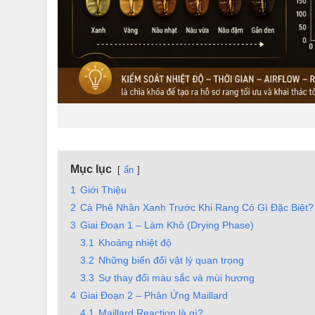
Mục lục
ẩn
1
Giới Thiệu
2
Cà Phê Nhân Xanh Trước Khi Rang Có Gì Đặc Biệt?
3
Giai Đoạn 1 – Làm Khô (Drying Phase)
3.1
Khoảng nhiệt độ
3.2
Những biến đổi vật lý quan trọng
3.3
Sự thay đổi màu sắc và mùi hương
4
Giai Đoạn 2 – Phản Ứng Maillard
4.1
Maillard Reaction là gì?