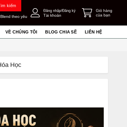
Tìm kiếm
Giỏ hàng
Đăng nhập/Đăng ký
của bạn
Tài khoản
 Blend theo yêu
VỀ CHÚNG TÔI
BLOG CHIA SẼ
LIÊN HỆ
 Hóa Học