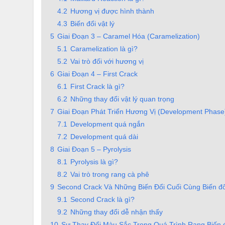
4.2
Hương vị được hình thành
4.3
Biến đổi vật lý
5
Giai Đoạn 3 – Caramel Hóa (Caramelization)
5.1
Caramelization là gì?
5.2
Vai trò đối với hương vị
6
Giai Đoạn 4 – First Crack
6.1
First Crack là gì?
6.2
Những thay đổi vật lý quan trọng
7
Giai Đoạn Phát Triển Hương Vị (Development Phase
7.1
Development quá ngắn
7.2
Development quá dài
8
Giai Đoạn 5 – Pyrolysis
8.1
Pyrolysis là gì?
8.2
Vai trò trong rang cà phê
9
Second Crack Và Những Biến Đổi Cuối Cùng Biến đổi
9.1
Second Crack là gì?
9.2
Những thay đổi dễ nhận thấy
10
Sự Thay Đổi Màu Sắc Trong Quá Trình Rang Biến đổ