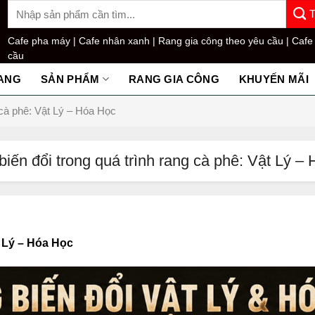
Tìm
kiếm:
Cafe pha máy |
Cafe nhân xanh |
Rang gia công theo yêu cầu |
Cafe
cầu
ANG
SẢN PHẨM
RANG GIA CÔNG
KHUYẾN MÃI
 cà phê: Vật Lý – Hóa Học
iến đổi trong quá trình rang cà phê: Vật Lý –
t Lý – Hóa Học