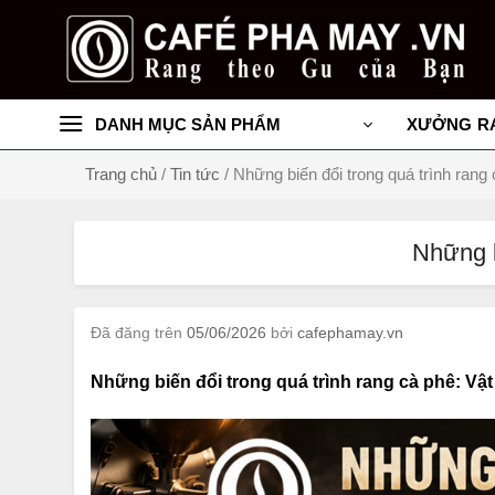
Chuyển
đến
nội
dung
DANH MỤC SẢN PHẨM
XƯỞNG R
Trang chủ
/
Tin tức
/
Những biến đổi trong quá trình rang
Những b
Đã đăng trên
05/06/2026
bởi
cafephamay.vn
Những biến đổi trong quá trình rang cà phê: Vậ