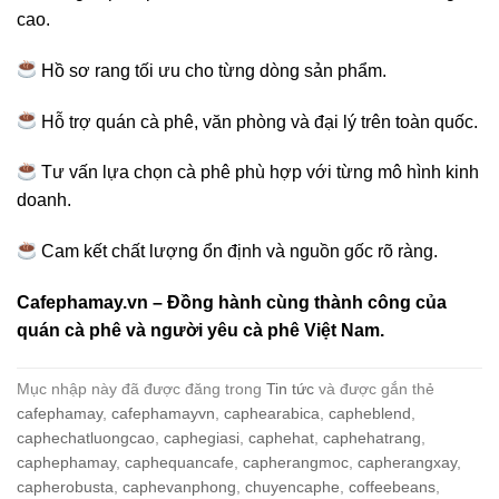
cao.
Hồ sơ rang tối ưu cho từng dòng sản phẩm.
Hỗ trợ quán cà phê, văn phòng và đại lý trên toàn quốc.
Tư vấn lựa chọn cà phê phù hợp với từng mô hình kinh
doanh.
Cam kết chất lượng ổn định và nguồn gốc rõ ràng.
Cafephamay.vn – Đồng hành cùng thành công của
quán cà phê và người yêu cà phê Việt Nam.
Mục nhập này đã được đăng trong
Tin tức
và được gắn thẻ
cafephamay
,
cafephamayvn
,
caphearabica
,
capheblend
,
caphechatluongcao
,
caphegiasi
,
caphehat
,
caphehatrang
,
caphephamay
,
caphequancafe
,
capherangmoc
,
capherangxay
,
capherobusta
,
caphevanphong
,
chuyencaphe
,
coffeebeans
,