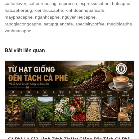
coffeelover
,
coffeeroasting
,
espresso
,
espressocoffee
,
hatcaphe
,
hatcapherang
,
kienthuccaphe
,
kinhdoanhquancafe
,
mayphacaphe
,
nganhcaphe
,
nguyenlieucaphe
,
ranggiacongcaphe
,
setupquancafe
,
specialtycoffee
,
thegioicaphe
,
vanhoacaphe
.
Bài viết liên quan