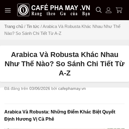
Chuyển
đến
nội
dung
Trang chủ
/
Tin tức
/
Arabica Và Robusta Khác Nhau Như Thế
Nào? So Sánh Chi Tiết Từ A-Z
Arabica Và Robusta Khác Nhau
Như Thế Nào? So Sánh Chi Tiết Từ
A-Z
Đã đăng trên
03/06/2026
bởi
cafephamay.vn
Arabica Và Robusta: Những Điểm Khác Biệt Quyết
Định Hương Vị Cà Phê